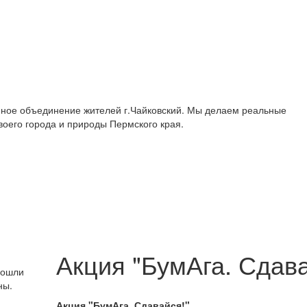
ное объединение жителей г.Чайковский. Мы делаем реальные
воего города и природы Пермского края.
Акция "БумАга. Сдава
рошли
ны.
Акция "БумАга. Сдавайся!"